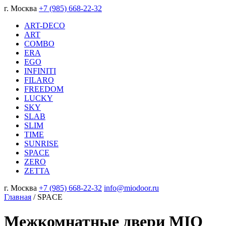
г. Москва
+7 (985) 668-22-32
ART-DECO
ART
COMBO
ERA
EGO
INFINITI
FILARO
FREEDOM
LUCKY
SKY
SLAB
SLIM
TIME
SUNRISE
SPACE
ZERO
ZETTA
г. Москва
+7 (985) 668-22-32
info@miodoor.ru
Главная
/
SPACE
Межкомнатные двери MIO