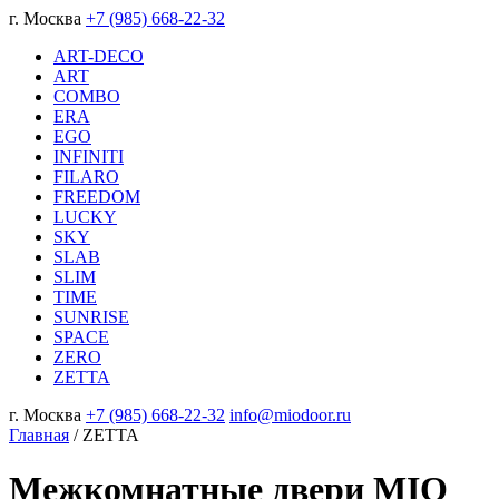
г. Москва
+7 (985) 668-22-32
ART-DECO
ART
COMBO
ERA
EGO
INFINITI
FILARO
FREEDOM
LUCKY
SKY
SLAB
SLIM
TIME
SUNRISE
SPACE
ZERO
ZETTA
г. Москва
+7 (985) 668-22-32
info@miodoor.ru
Главная
/
ZETTA
Межкомнатные двери MIO