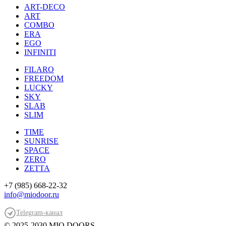
ART-DECO
ART
COMBO
ERA
EGO
INFINITI
FILARO
FREEDOM
LUCKY
SKY
SLAB
SLIM
TIME
SUNRISE
SPACE
ZERO
ZETTA
+7 (985) 668-22-32
info@miodoor.ru
Telegram-канал
© 2025-2030 MIO DOORS