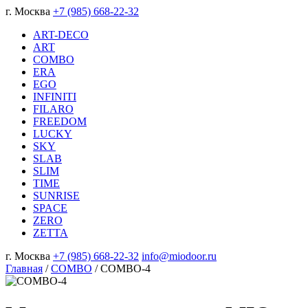
г. Москва
+7 (985) 668-22-32
ART-DECO
ART
COMBO
ERA
EGO
INFINITI
FILARO
FREEDOM
LUCKY
SKY
SLAB
SLIM
TIME
SUNRISE
SPACE
ZERO
ZETTA
г. Москва
+7 (985) 668-22-32
info@miodoor.ru
Главная
/
COMBO
/
COMBO-4