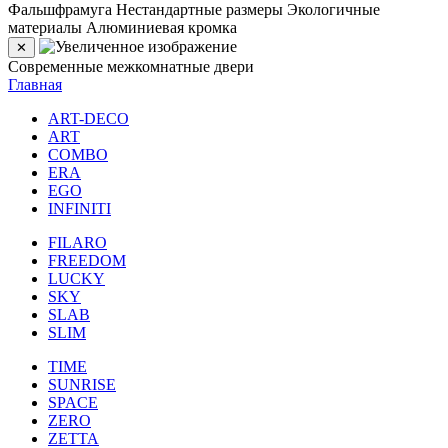
Фальшфрамуга
Нестандартные размеры
Экологичные
материалы
Алюминиевая кромка
✕
Современные межкомнатные двери
Главная
ART-DECO
ART
COMBO
ERA
EGO
INFINITI
FILARO
FREEDOM
LUCKY
SKY
SLAB
SLIM
TIME
SUNRISE
SPACE
ZERO
ZETTA